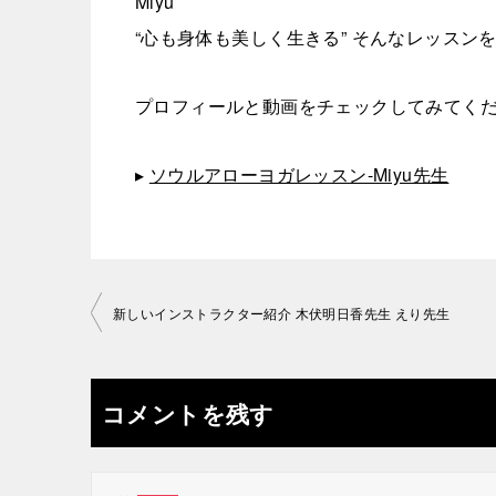
Miyu
“心も身体も美しく生きる” そんなレッスン
プロフィールと動画をチェックしてみてく
▸
ソウルアローヨガレッスン-Miyu先生
投
新しいインストラクター紹介 木伏明日香先生 えり先生
稿
ナ
コメントを残す
ビ