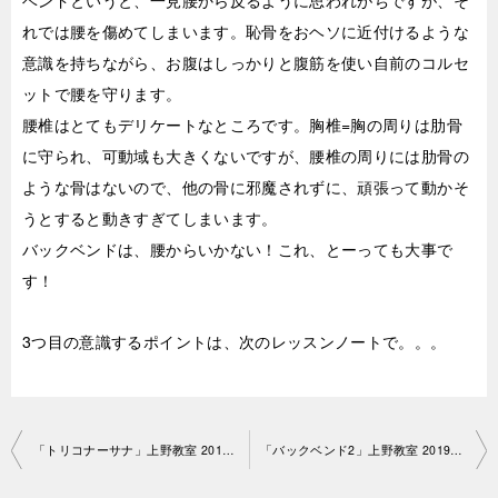
ベンドというと、一見腰から反るように思われがちですが、そ
れでは腰を傷めてしまいます。恥骨をおヘソに近付けるような
意識を持ちながら、お腹はしっかりと腹筋を使い自前のコルセ
ットで腰を守ります。
腰椎はとてもデリケートなところです。胸椎=胸の周りは肋骨
に守られ、可動域も大きくないですが、腰椎の周りには肋骨の
ような骨はないので、他の骨に邪魔されずに、頑張って動かそ
うとすると動きすぎてしまいます。
バックベンドは、腰からいかない！これ、とーっても大事で
す！
3つ目の意識するポイントは、次のレッスンノートで。。。
投
「トリコナーサナ」上野教室 2019-7-9-­no0033-1251
「バックベンド2」上野教室 2019-7-16-­no0033-1251
稿