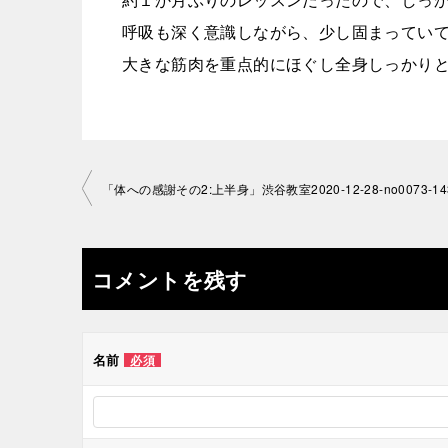
呼吸も深く意識しながら、少し固まってい
大きな筋肉を重点的にほぐし全身しっかり
投
「体への感謝その2:上半身」渋谷教室2020-12-28-­no0073-­14
稿
ナ
コメントを残す
ビ
ゲ
名前
必須
ー
シ